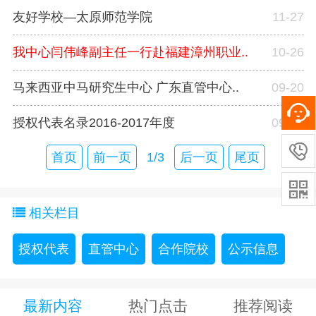
友好学校—太原师范学院
11-27
我中心闫伟峰副主任一行赴福建漳州职业..
10-26
马来西亚中马研究生中心 广东直管中心..
09-20
授权代表名录2016-2017年度
09-20

首页
前一页
1/3
后一页
尾页

相关栏目
授权代表
直管中心
合作院校
公示信息
最新内容
热门点击
推荐阅读