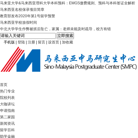
马来亚大学&马来西亚理科大学本科预科：EMGS缴费规则、预科与本科签证全解析
马来西亚名校保录项目简章
教育部发布2020年第1号留学预警
马来西亚学校放假时间
中北大学学生作弊被抓后坠亡，家属：老师未能及时疏导，校方有错
手机版
|
登陆
|
注册
|
留言
|
设首页
|
加收藏
首页
热门专业
院校列表
大咖讲坛
申请指南
第二家园
新闻资讯
留学百科
助学金融