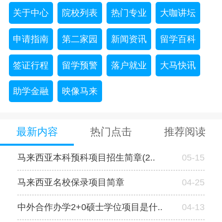
关于中心
院校列表
热门专业
大咖讲坛
申请指南
第二家园
新闻资讯
留学百科
签证行程
留学预警
落户就业
大马快讯
助学金融
映像马来
最新内容
热门点击
推荐阅读
马来西亚本科预科项目招生简章(2..
05-15
马来西亚名校保录项目简章
04-25
中外合作办学2+0硕士学位项目是什..
04-13