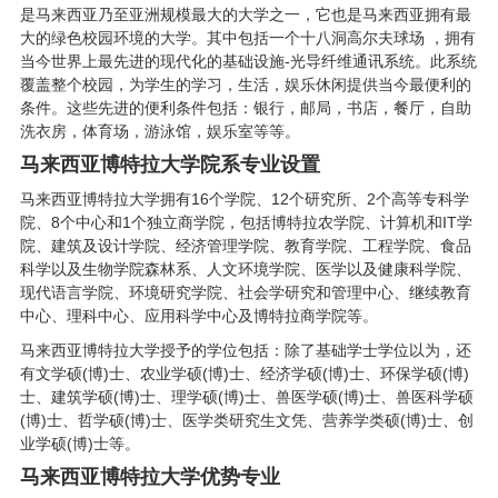
是马来西亚乃至亚洲规模最大的大学之一，它也是马来西亚拥有最
大的绿色校园环境的大学。其中包括一个十八洞高尔夫球场 ，拥有
当今世界上最先进的现代化的基础设施-光导纤维通讯系统。此系统
覆盖整个校园，为学生的学习，生活，娱乐休闲提供当今最便利的
条件。这些先进的便利条件包括：银行，邮局，书店，餐厅，自助
洗衣房，体育场，游泳馆，娱乐室等等。
马来西亚博特拉大学院系专业设置
马来西亚博特拉大学拥有16个学院、12个研究所、2个高等专科学
院、8个中心和1个独立商学院，包括博特拉农学院、计算机和IT学
院、建筑及设计学院、经济管理学院、教育学院、工程学院、食品
科学以及生物学院森林系、人文环境学院、医学以及健康科学院、
现代语言学院、环境研究学院、社会学研究和管理中心、继续教育
中心、理科中心、应用科学中心及博特拉商学院等。
马来西亚博特拉大学授予的学位包括：除了基础学士学位以为，还
有文学硕(博)士、农业学硕(博)士、经济学硕(博)士、环保学硕(博)
士、建筑学硕(博)士、理学硕(博)士、兽医学硕(博)士、兽医科学硕
(博)士、哲学硕(博)士、医学类研究生文凭、营养学类硕(博)士、创
业学硕(博)士等。
马来西亚博特拉大学优势专业